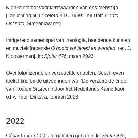
Klankmetafoor voor kernwaarden van ons menszijn
[Toelichting bij Et’cetera KTC 1689: Ten Holt,
Canto
Ostinato
, Simeonkwartet]
Intrigerend samenspel van theologie, beeldende kunsten
en muziek [recensie
O hoofd vol bloed en wonden
, red. J.
Kloosterman]. In:
Sjofar 476
, maart 2023
Over lofprijzende en verzegelde engelen. Geschreven
toelichting bij de uitvoeringen van ‘De verzegelde engel’
van Rodion Sjtsjedrin door het Nederlands Kamerkoor
o.l.v. Peter Dijkstra, februari 2023
2022
César Franck 200 jaar geleden geboren. In:
Sjofar 475
,