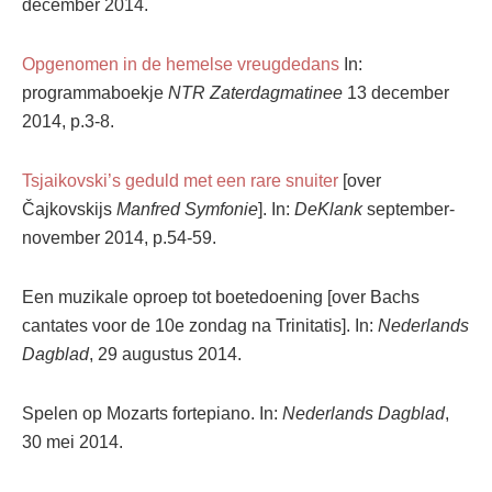
december 2014.
Opgenomen in de hemelse vreugdedans
In:
programmaboekje
NTR Zaterdagmatinee
13 december
2014, p.3-8.
Tsjaikovski’s geduld met een rare snuiter
[over
Čajkovskijs
Manfred Symfonie
]. In:
DeKlank
september-
november 2014, p.54-59.
Een muzikale oproep tot boetedoening [over Bachs
cantates voor de 10e zondag na Trinitatis]. In:
Nederlands
Dagblad
, 29 augustus 2014.
Spelen op Mozarts fortepiano. In:
Nederlands Dagblad
,
30 mei 2014.