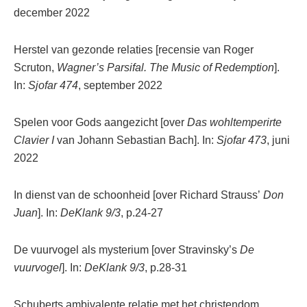
december 2022
Herstel van gezonde relaties [recensie van Roger
Scruton,
Wagner’s Parsifal. The Music of Redemption
].
In:
Sjofar 474
, september 2022
Spelen voor Gods aangezicht [over
Das wohltemperirte
Clavier I
van Johann Sebastian Bach]. In:
Sjofar 473
, juni
2022
In dienst van de schoonheid [over Richard Strauss’
Don
Juan
]. In:
DeKlank
9/3
, p.24-27
De vuurvogel als mysterium [over Stravinsky’s
De
vuurvogel
]. In:
DeKlank 9/3
, p.28-31
Schuberts ambivalente relatie met het christendom.