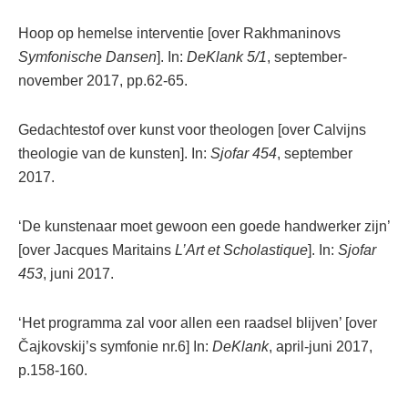
Hoop op hemelse interventie [over Rakhmaninovs
Symfonische Dansen
]. In:
DeKlank 5/1
, september-
november 2017, pp.62-65.
Gedachtestof over kunst voor theologen [over Calvijns
theologie van de kunsten]. In:
Sjofar 454
, september
2017.
‘De kunstenaar moet gewoon een goede handwerker zijn’
[over Jacques Maritains
L’Art et Scholastique
]. In:
Sjofar
453
, juni 2017.
‘Het programma zal voor allen een raadsel blijven’ [over
Čajkovskij’s symfonie nr.6] In:
DeKlank
, april-juni 2017,
p.158-160.