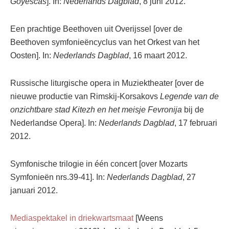
Goyescas
]. In:
Nederlands Dagblad
, 8 juni 2012.
Een prachtige Beethoven uit Overijssel [over de
Beethoven symfonieëncyclus van het Orkest van het
Oosten]. In:
Nederlands Dagblad
, 16 maart 2012.
Russische liturgische opera in Muziektheater [over de
nieuwe productie van Rimskij-Korsakovs
Legende van de
onzichtbare stad Kitezh en het meisje Fevronija
bij de
Nederlandse Opera]. In:
Nederlands Dagblad
, 17 februari
2012.
Symfonische trilogie in één concert [over Mozarts
Symfonieën nrs.39-41]. In:
Nederlands Dagblad
, 27
januari 2012.
Mediaspektakel in driekwartsmaat
[Weens