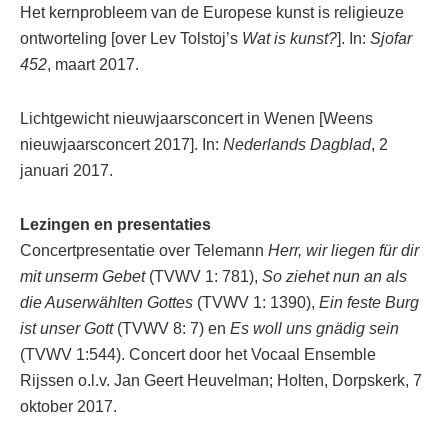
Het kernprobleem van de Europese kunst is religieuze
ontworteling [over Lev Tolstoj’s
Wat is kunst?
]. In:
Sjofar
452
, maart 2017.
Lichtgewicht nieuwjaarsconcert in Wenen [Weens
nieuwjaarsconcert 2017]. In:
Nederlands Dagblad
, 2
januari 2017.
Lezingen en presentaties
Concertpresentatie over Telemann
Herr, wir liegen für dir
mit unserm Gebet
(TVWV 1: 781),
So ziehet nun an als
die Auserwählten Gottes
(TVWV 1: 1390),
Ein feste Burg
ist unser Gott
(TVWV 8: 7) en
Es woll uns gnädig sein
(TVWV 1:544). Concert door het Vocaal Ensemble
Rijssen o.l.v. Jan Geert Heuvelman; Holten, Dorpskerk, 7
oktober 2017.